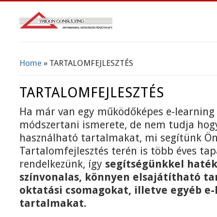
Home
» TARTALOMFEJLESZTÉS
You Are Here
TARTALOMFEJLESZTÉS
Ha már van egy működőképes e-learning 
módszertani ismerete, de nem tudja hogy
használható tartalmakat, mi segítünk Ö
Tartalomfejlesztés terén is több éves tap
rendelkezünk, így
segítségünkkel haték
színvonalas, könnyen elsajátítható t
oktatási csomagokat, illetve egyéb e-
tartalmakat.