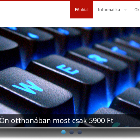
Főoldal
Informatika
Ok
z Ön otthonában most csak 5900 Ft