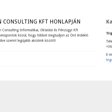
N CONSULTING KFT HONLAPJÁN
K
n Consulting Informatikai, Oktatási és Pénzügyi Kft
Tri
 menüpontok közül, hogy többet megtudjon az Önt érdeklő
ve szerint legújabb akcióink között!
Tel
+36
E-ma
RIGON CONSULTING KFT HONLAPJÁN
tri