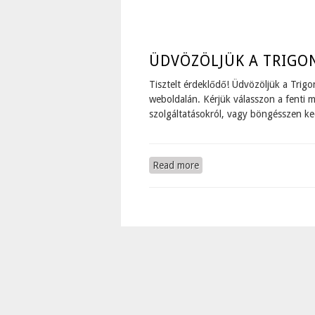
ÜDVÖZÖLJÜK A TRIGO
Tisztelt érdeklődő! Üdvözöljük a Trigo
weboldalán. Kérjük válasszon a fenti
szolgáltatásokról, vagy böngésszen ked
Read more
about ÜDVÖZÖLJÜK A T