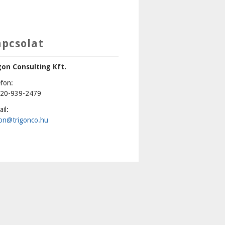
apcsolat
gon Consulting Kft.
efon:
20-939-2479
il:
gon@trigonco.hu