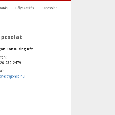
tatás
Pályázatírás
Kapcsolat
apcsolat
gon Consulting Kft.
efon:
20-939-2479
il:
gon@trigonco.hu