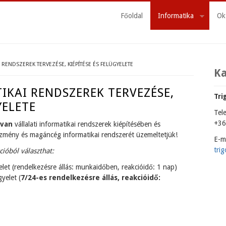
Főoldal
Informatika
Ok
RENDSZEREK TERVEZÉSE, KIÉPÍTÉSE ÉS FELÜGYELETE
K
KAI RENDSZEREK TERVEZÉSE,
Tri
YELETE
Tel
+36
 van
vállalati informatikai rendszerek kiépítésében és
tézmény és magáncég informatikai rendszerét üzemeltetjük!
E-ma
tri
cióból választhat:
let (rendelkezésre állás: munkaidőben, reakcióidő: 1 nap)
yelet (
7/24-es rendelkezésre állás, reakcióidő: