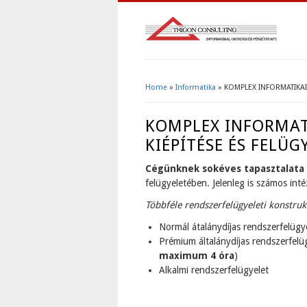
Home
»
Informatika
» KOMPLEX INFORMATIKAI 
You Are Here
KOMPLEX INFORMATI
KIÉPÍTÉSE ÉS FELÜG
Cégünknek sokéves tapasztalata
felügyeletében. Jelenleg is számos in
Többféle rendszerfelügyeleti konstruk
Normál átalánydíjas rendszerfelügye
Prémium általánydíjas rendszerfelüg
maximum 4 óra
)
Alkalmi rendszerfelügyelet