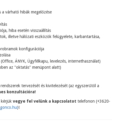
s a várható hibák megelőzése
vítás
ja, hiba esetén visszaállítás
tok, illetve hálózati eszközök felügyelete, karbantartása,
probramok konfigurációja
zolása
Office, ÁNYK, Ügyfélkapu, levelezés, internethasználat)
bben az "oktatás" menüpont alatt)
 rendszerek tervezését és kivitelezését (az egyszerűtől a
es konzultációra!
 kérjük
vegye fel velünk a kapcsolatot
telefonon (+3620-
igonco.hu
)!