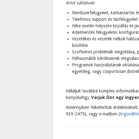
Amit vállalunk:
Rendszerfelügyelet, karbantartás é
Telefonos support és távfelügyelet
Hiba esetén helyszini kiszállás és ja
Adatmentés felügyelete, konfiguráció
Vezetékes és vezeték nélküli hálóza
bővítése
Szoftveres problémák megoldása, 
Felhasználók kérdéseinek megválas
Programok használatának oktatása (
egyénileg, vagy csoportosan (bőve
Vállaljuk továbbá komplex informatikai
bonyolultig).
Várjuk Önt egy ingyen
Amennyiben felkeltettük érdeklődését,
939-2479), vagy e-mailben (
trigon@tr