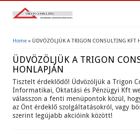
Home
» ÜDVÖZÖLJÜK A TRIGON CONSULTING KFT 
You Are Here
ÜDVÖZÖLJÜK A TRIGON CONS
HONLAPJÁN
Tisztelt érdeklődő! Üdvözöljük a Trigon C
Informatikai, Oktatási és Pénzügyi Kft w
válasszon a fenti menüpontok közül, ho
az Önt érdeklő szolgáltatásokról, vagy b
szerint legújabb akcióink között!