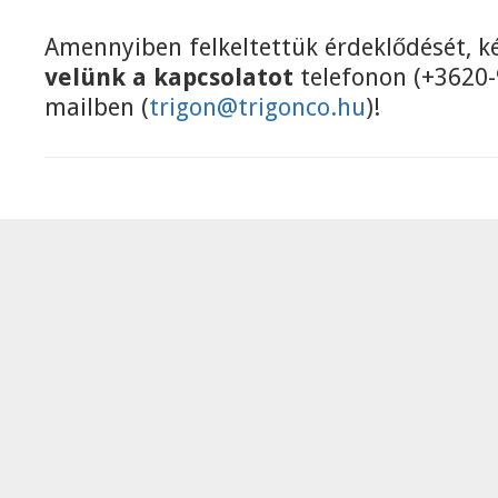
Amennyiben felkeltettük érdeklődését, k
velünk a kapcsolatot
telefonon (+3620-
mailben (
trigon@trigonco.hu
)!