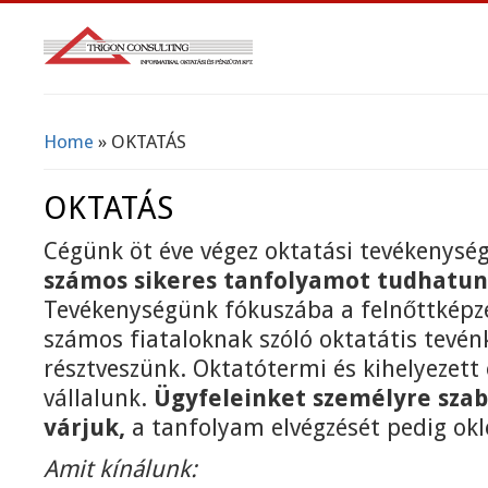
Home
» OKTATÁS
You Are Here
OKTATÁS
Cégünk öt éve végez oktatási tevékenység
számos sikeres tanfolyamot tudhatu
Tevékenységünk fókuszába a felnőttképzé
számos fiataloknak szóló oktatátis tevé
résztveszünk. Oktatótermi és kihelyezett
vállalunk.
Ügyfeleinket személyre sza
várjuk,
a tanfolyam elvégzését pedig okle
Amit kínálunk: